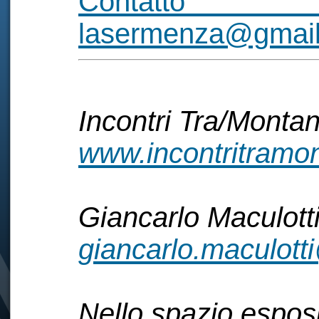
Contatto 
lasermenza@gmai
Incontri Tra/Montan
www.incontritramont
Giancarlo Maculotti
giancarlo.maculot
Nello spazio esposit